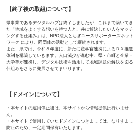
【終了後の取組について】
県事業であるデジタルハブは終了しましたが、これまで築いてき
た「地域をよくする想いを持つ⼈と、共に解決したい⼈をマッチ
ングする仕組み」は、NPO法⼈とちぎユースサポーターズネット
ワーク により、同団体の活動として継続されます。
また、県では、令和８年度に、新たに産学官連携によるＤＸ推進
体制を構築していきます。⼈⼝減少が進む中、県・市町と企業・
⼤学等が連携し、デジタル技術を活⽤して地域課題の解決を図る
仕組みをさらに発展させてまいります。
【ドメインについて】
・本サイトの運⽤停⽌後は、本サイトから情報提供は⾏いませ
ん。
・本サイトで使⽤していたドメインにつきましては、なりすまし
防⽌のため、⼀定期間保有いたします。